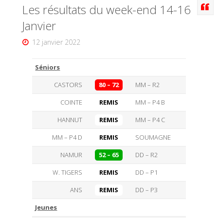
Les résultats du week-end 14-16
Janvier
12 janvier 2022
Séniors
CASTORS
80 – 72
MM – R2
COINTE
REMIS
MM – P4 B
HANNUT
REMIS
MM – P4 C
MM – P4 D
REMIS
SOUMAGNE
NAMUR
52 – 65
DD – R2
W. TIGERS
REMIS
DD – P1
ANS
REMIS
DD – P3
Jeunes