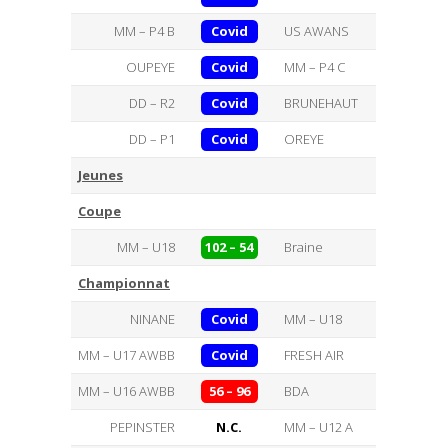
MM – P4 B
Covid
US AWANS
OUPEYE
Covid
MM – P4 C
DD – R2
Covid
BRUNEHAUT
DD – P1
Covid
OREYE
Jeunes
Coupe
MM – U18
102 – 54
Braine
Championnat
NINANE
Covid
MM – U18
MM – U17 AWBB
Covid
FRESH AIR
MM – U16 AWBB
56 – 96
BDA
PEPINSTER
N.C.
MM – U12 A