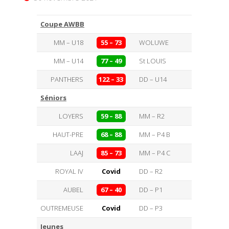
Coupe AWBB
MM – U18
55 – 73
WOLUWE
MM – U14
77 – 49
St LOUIS
PANTHERS
122 – 33
DD – U14
Séniors
LOYERS
59 – 88
MM – R2
HAUT-PRE
68 – 88
MM – P4 B
LAAJ
85 – 73
MM – P4 C
ROYAL IV
Covid
DD – R2
AUBEL
67 – 40
DD – P1
OUTREMEUSE
Covid
DD – P3
Jeunes