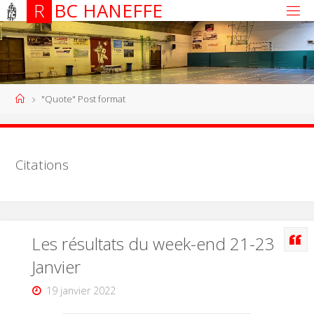
R
B
C
H
A
N
E
F
F
E
"Quote" Post format
Citations
Les résultats du week-end 21-23
Janvier
19 janvier 2022