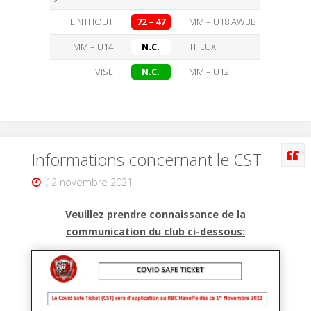
LINTHOUT
72 – 47
MM – U18 AWBB
MM – U14
N.C.
THEUX
VISE
N.C.
MM – U12
Informations concernant le CST
12 novembre 2021
Veuillez prendre connaissance de la
communication du club ci-dessous: