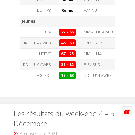
DD – P3
Remis
HANNUT
Jeunes
BDA
72 – 66
MM – U18 AWBB
MM – U14 AWBB
48 – 60
FRESH AIR
HERVE
67 – 25
MM – U14
DD – U19 AWBB
35 – 82
FLEURUS
EXC BXL
15 – 63
DD – U14 AWBB
Les résultats du week-end 4 – 5
Décembre
30 novembre 2021