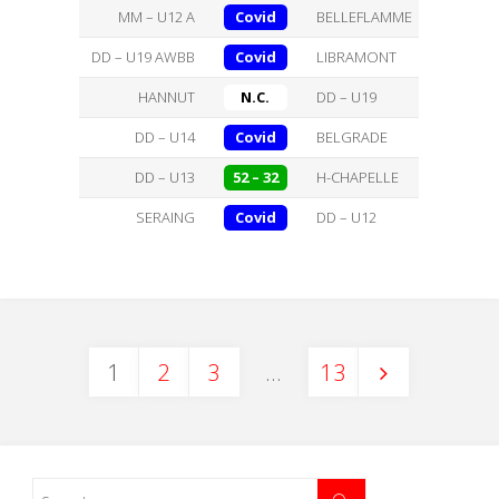
MM – U12 A
Covid
BELLEFLAMME
DD – U19 AWBB
Covid
LIBRAMONT
HANNUT
N.C.
DD – U19
DD – U14
Covid
BELGRADE
DD – U13
52 – 32
H-CHAPELLE
SERAING
Covid
DD – U12
1
2
3
…
13