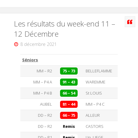
Les résultats du week-end 11 –
12 Décembre
8 décembre 2021
Séniors
MM – R2
75 – 73
BELLEFLAMME
MM – P4 A
91 – 43
WAREMME
MM – P4 B
66 – 54
St LOUIS
AUBEL
81 – 44
MM – P4 C
DD – R2
66 – 75
ALLEUR
DD – R2
Remis
CASTORS
DD – P1
Remis
Un. LIEGE