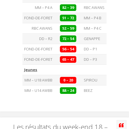
MM – P4 A
82 – 39
RBC AWANS
FOND-DE-FORET
51 – 72
MM – P4 B
RBC AWANS
52 – 59
MM – P4 C
DD – R2
72 – 54
GENAPPE
FOND-DE-FORET
56 – 54
DD – P1
FOND-DE-FORET
65 – 47
DD – P3
Jeunes
MM – U18 AWBB
0 – 20
SPIROU
MM – U14 AWBB
88 – 24
BEEZ
Les résultats du week-end 18 –