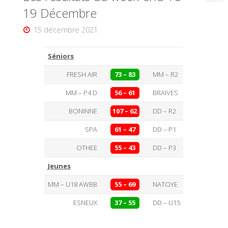
19 Décembre
15 décembre 2021
Séniors
FRESH AIR
73 – 83
MM – R2
MM – P4 D
56 – 61
BRAIVES
BONINNE
107 – 62
DD – R2
SPA
61 – 47
DD – P1
OTHEE
55 – 43
DD – P3
Jeunes
MM – U18 AWBB
55 – 69
NATOYE
ESNEUX
37 – 55
DD – U15