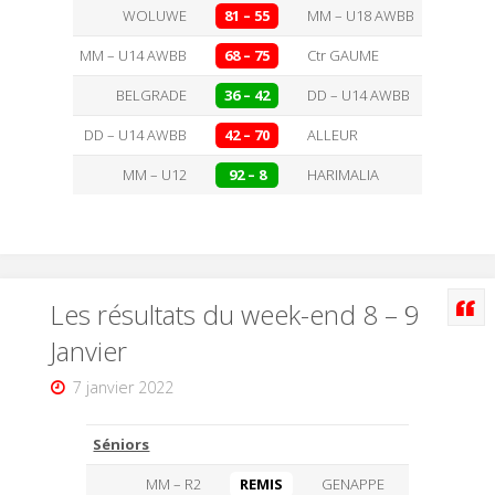
WOLUWE
81 – 55
MM – U18 AWBB
MM – U14 AWBB
68 – 75
Ctr GAUME
BELGRADE
36 – 42
DD – U14 AWBB
DD – U14 AWBB
42 – 70
ALLEUR
MM – U12
92 – 8
HARIMALIA
Les résultats du week-end 8 – 9
Janvier
7 janvier 2022
Séniors
MM – R2
REMIS
GENAPPE