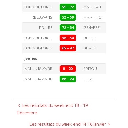
FOND-DE-FORET
51 – 72
MM – P4 B
RBC AWANS
52 – 59
MM – P4 C
DD – R2
72 – 54
GENAPPE
FOND-DE-FORET
56 – 54
DD – P1
FOND-DE-FORET
65 – 47
DD – P3
Jeunes
MM – U18 AWBB
0 – 20
SPIROU
MM – U14 AWBB
88 – 24
BEEZ
Les résultats du week-end 18 – 19
Décembre
Les résultats du week-end 14-16 Janvier