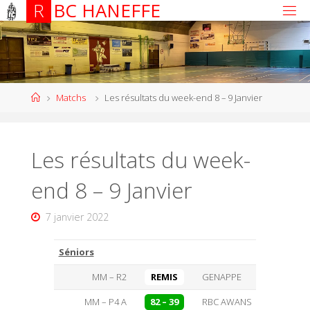
R
B
C
H
A
N
E
F
F
E
Matchs
Les résultats du week-end 8 – 9 Janvier
Les résultats du week-
end 8 – 9 Janvier
7 janvier 2022
Séniors
MM – R2
REMIS
GENAPPE
MM – P4 A
82 – 39
RBC AWANS