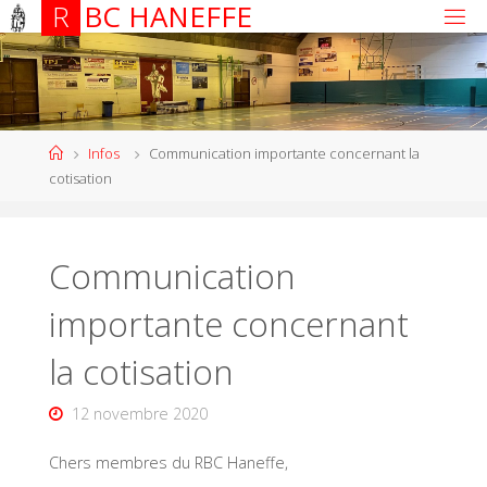
R
B
C
H
A
N
E
F
F
E
Infos
Communication importante concernant la
cotisation
Communication
importante concernant
la cotisation
12 novembre 2020
Chers membres du RBC Haneffe,