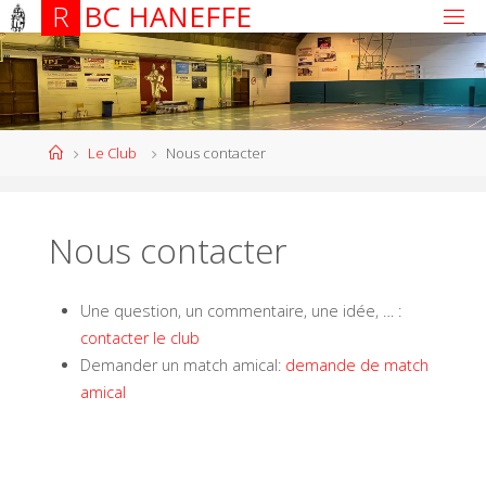
R
B
C
H
A
N
E
F
F
E
Le Club
Nous contacter
Nous contacter
Une question, un commentaire, une idée, … :
contacter le club
Demander un match amical:
demande de match
amical