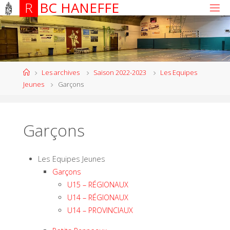
R
B
C
H
A
N
E
F
F
E
Les archives
Saison 2022-2023
Les Equipes
Jeunes
Garçons
Garçons
Les Equipes Jeunes
Garçons
U15 – RÉGIONAUX
U14 – RÉGIONAUX
U14 – PROVINCIAUX