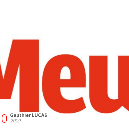
oueurs
5
14
Drystan BOLOGNE
2009
20
11
Cyril TAMINIAUX
2009
7
21
Thomas FOURNY
2009
12
13
Tibaut LEKEU
2009
10
Gauthier LUCAS
2009