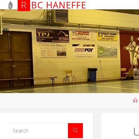
R
B
C
H
A
N
E
F
F
E