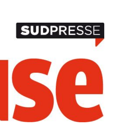
Romain HENNART
2009
Téo KERKHOFS
2009
Noa DELCOMINETTE
2010
Liam PETTERLE
2009