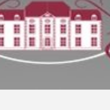
HC
Head Coach