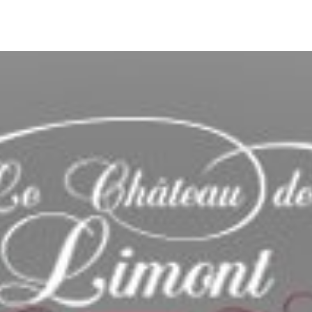
oueurs
5
1
Alek NIKOLINI
V
2015
2
13
2
Martin DESSAUCY
2015
2
12
Ilkaya Eliam GARCIA MARIA
2015
taff
Mathéo STEWART