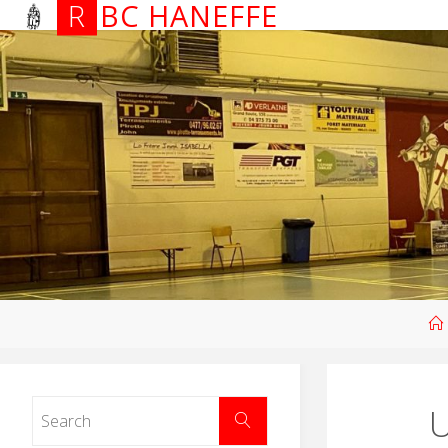
R
B
C
H
A
N
E
F
F
E
U