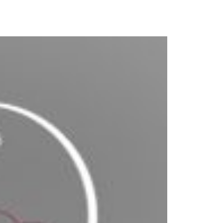
alentine LOOS
015
Matéo DIET SPANADUMA
016