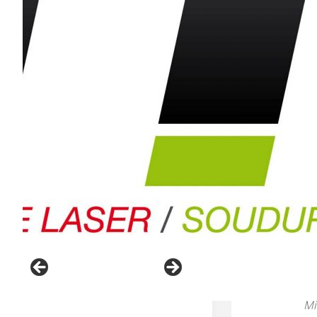
du
Fi
37
ré
de
ac
C’
gr
Mi
MM
Ma
ap
so
be
Mi