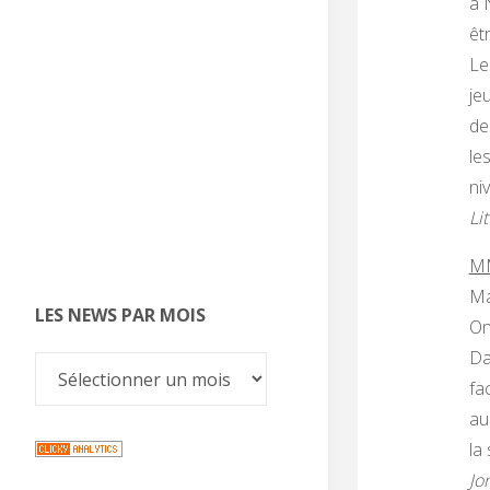
à 
êt
Le
je
de
le
ni
Lit
MM
Ma
LES NEWS PAR MOIS
On
Da
fa
au
la
Jo