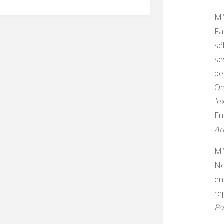
MM
Fa
sé
se
pe
On
l’
En
Ar
MM
No
en
re
Po