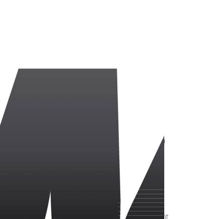
, on devait miser sur notre vitesse et notre
ppliquer les consignes qu’on tente de mettre en
p de gaspillage à la conclusion notamment) mais la
, les Templières ont montré un visage conquérant