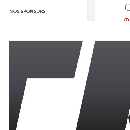
O
NOS SPONSORS
DD
Po
ag
Me
Le
pl
Ce
vo
Co
Ch
DD
Ma