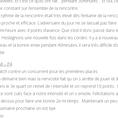
Nivelles. Et c’est ce qu’ils ont fait… pendant 30minutes… Et oui, 
re constant sur l’ensemble de la rencontre.
 rythme de la rencontre était très élevé dès l’entame de la renc
u proche et efficace. L’adversaire du jour ne se laissait pas fair
mi-heure avec 4 points d’avance. Que s’est-il donc passé dans l
s Hesbignons une nouvelle fois dans les cordes. Il y a à nouve
veau et la bonne envie pendant 40minutes, il sera très difficile d’a
tle
 – P4
tch contre un concurrent pour les premières places .
 démarre bien mais la nervosité fait qu on s arrête de jouer et à
ns le 3e quart on remet de l intensité et on reprend 10 points . 
ce sont cuits face à notre intensité et on s envole. Félicitation
 dessus pour faire une bonne 2e mi temps . Maintenant un peu 
 semaine prochaine on est bye.
na