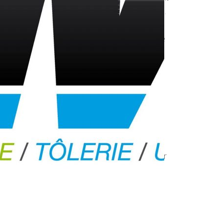
deux équipes expliquent le peu de points marqués.
et revient sur lui.
Mons prend le match à son compte avec une belle
âcher permet à Haneffe de passer à 46-44. La
 les Templières tiennent bon et la victoire est
 par les joueuses durant la semaine. L’esprit de
t un retard à l allumage fait qu on doit courir
faire sentir avec des énervement inutile qui nous
omme cela 40 minutes on arrivera à faire de