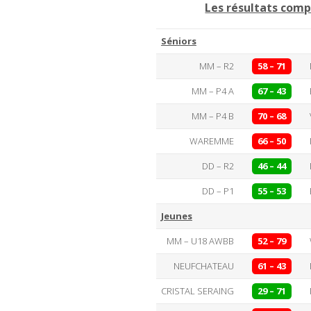
Les résultats comp
Séniors
MM – R2
58 – 71
MM – P4 A
67 – 43
MM – P4 B
70 – 68
WAREMME
66 – 50
DD – R2
46 – 44
DD – P1
55 – 53
Jeunes
MM – U18 AWBB
52 – 79
NEUFCHATEAU
61 – 43
CRISTAL SERAING
29 – 71