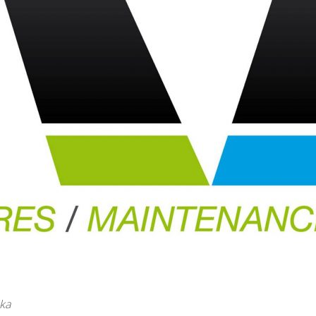
rant toute la partie. L’agressivité défensive présentée par les 
n de première mi-temps, Haneffe trouve la faille chez l’adversaire 
-35 à la trentième minute. Rien n’est joué car la numéro 4 de 
ussite à la clef. L’intensité défensive et la volonté de ne rien l
rnière possession sera pour Mons mais les remparts dressés par
quise.
est une belle récompense étant donné l’excellent travail effectué
oupe a aussi été un élément prépondérant dans cette réussite.
chel
 – U14 AWBB
tch prenable contrairement à la semaine passée, malheureusemen
rès le score tout le match , et de la frustration commence à se 
rt du match, le dernier quart montre à nouveau que en jouant c
lles choses cette saison
ka