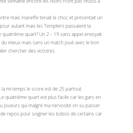
cette semaine encore les Noirs n’ont pas réussi à
ontre mais Haneffe tenait le choc et présentait un
e pour autant mais les Templiers passaient la
e quatrième quart? Un 2 – 19 sans appel envoyait
au du mieux mais sans un match joué avec le bon
ller chercher des victoires.
 la mi-temps le score est de 25 partout.
Le quatrième quart est plus facile car les gars en
s au joueurs qui malgré ma nervosité on su passer
de repos pour soigner les bobos de certains car