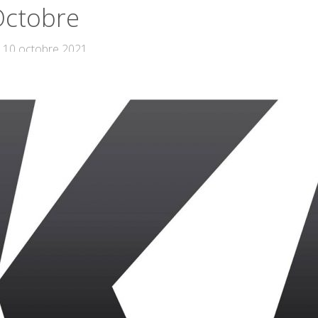
ctobre
10 octobre 2021
 – U15
ur ce match face à des adversaires plus âgées et plus costaudes
ressivité.
ssage reçu 5/5 puisque le 1er quart se soldait par un 2-30.
s filles ont vraiment réalisé cet effort collectif en essayant d’a
ace à chaque entraînement.
rtes l’adversité était faible et tout n’était pas parfait (beaucou
lonté de progresser était omniprésente.
ntinuons ainsi quelque soit notre prochain adversaire.
ristophe
 – R2
lgré les difficultés à préparer ce match (absences et blessées)