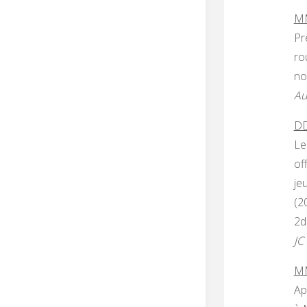
MM
Pr
ro
no
Au
DD
Le
of
je
(2
2d
JC
MM
Ap