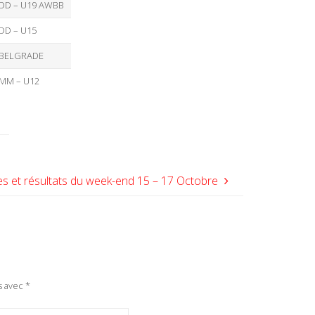
DD – U19 AWBB
DD – U15
BELGRADE
MM – U12
s et résultats du week-end 15 – 17 Octobre
s avec
*