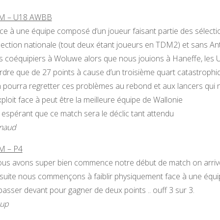
 – U18 AWBB
ce à une équipe composé d’un joueur faisant partie des sélectio
lection nationale (tout deux étant joueurs en TDM2) et sans An
s coéquipiers à Woluwe alors que nous jouions à Haneffe, les 
rdre que de 27 points à cause d’un troisième quart catastrophi
 pourra regretter ces problèmes au rebond et aux lancers qui
exploit face à peut être la meilleure équipe de Wallonie
 espérant que ce match sera le déclic tant attendu
naud
 – P4
us avons super bien commence notre début de match on arrive 
suite nous commençons à faiblir physiquement face à une équipe 
passer devant pour gagner de deux points .. ouff 3 sur 3.
up