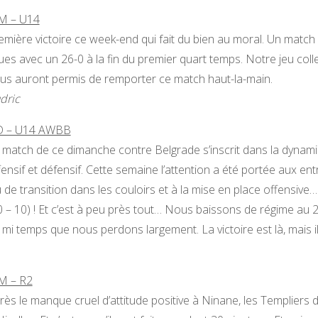
 – U14
emière victoire ce week-end qui fait du bien au moral. Un ma
ues avec un 26-0 à la fin du premier quart temps. Notre jeu coll
us auront permis de remporter ce match haut-la-main.
dric
 – U14 AWBB
 match de ce dimanche contre Belgrade s’inscrit dans la dynamiq
fensif et défensif. Cette semaine l’attention a été portée aux ent
u de transition dans les couloirs et à la mise en place offensive
0 – 10) ! Et c’est à peu près tout… Nous baissons de régime au
 mi temps que nous perdons largement. La victoire est là, mais il
 – R2
rès le manque cruel d’attitude positive à Ninane, les Templiers 