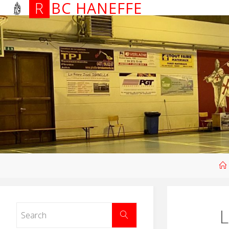
R
B
C
H
A
N
E
F
F
E
L