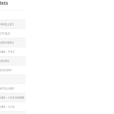
lets
NIVELLES
ETOILE
VERVIERS
MM – P4 C
MONS
BLEGNY
WOLUWE
MM – U14 AWBB
MM – U14