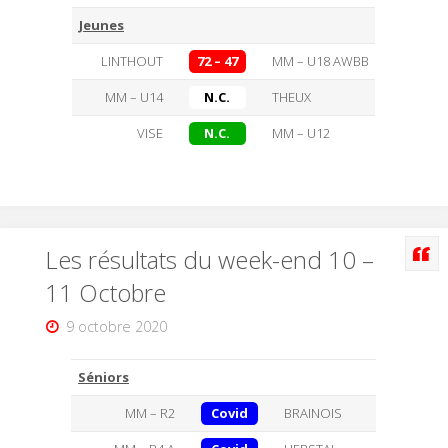
Jeunes
LINTHOUT
72 – 47
MM – U18 AWBB
MM – U14
N.C.
THEUX
VISE
N.C.
MM – U12
Les résultats du week-end 10 –
11 Octobre
9 octobre 2020
Séniors
MM – R2
Covid
BRAINOIS