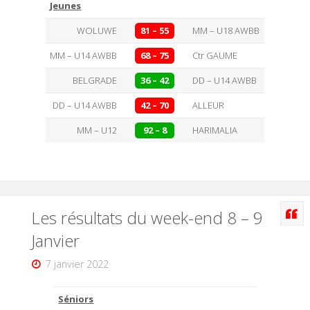
Jeunes
WOLUWE
81 – 55
MM – U18 AWBB
MM – U14 AWBB
68 – 75
Ctr GAUME
BELGRADE
36 – 42
DD – U14 AWBB
DD – U14 AWBB
42 – 70
ALLEUR
MM – U12
92 – 8
HARIMALIA
Les résultats du week-end 8 – 9
Janvier
7 janvier 2022
Séniors