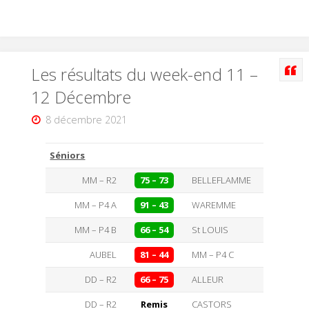
Les résultats du week-end 11 –
12 Décembre
8 décembre 2021
Séniors
MM – R2
75 – 73
BELLEFLAMME
MM – P4 A
91 – 43
WAREMME
MM – P4 B
66 – 54
St LOUIS
AUBEL
81 – 44
MM – P4 C
DD – R2
66 – 75
ALLEUR
DD – R2
Remis
CASTORS