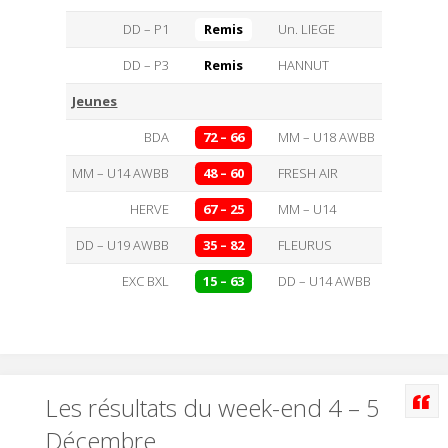
DD – P1
Remis
Un. LIEGE
DD – P3
Remis
HANNUT
Jeunes
BDA
72 – 66
MM – U18 AWBB
MM – U14 AWBB
48 – 60
FRESH AIR
HERVE
67 – 25
MM – U14
DD – U19 AWBB
35 – 82
FLEURUS
EXC BXL
15 – 63
DD – U14 AWBB
Les résultats du week-end 4 – 5
Décembre