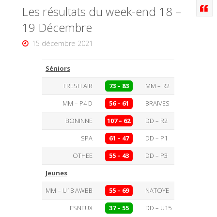
Les résultats du week-end 18 –
19 Décembre
15 décembre 2021
Séniors
FRESH AIR
73 – 83
MM – R2
MM – P4 D
56 – 61
BRAIVES
BONINNE
107 – 62
DD – R2
SPA
61 – 47
DD – P1
OTHEE
55 – 43
DD – P3
Jeunes
MM – U18 AWBB
55 – 69
NATOYE
ESNEUX
37 – 55
DD – U15