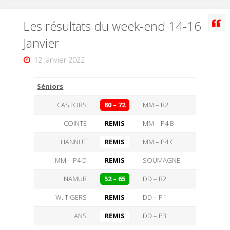
Les résultats du week-end 14-16
Janvier
12 janvier 2022
Séniors
CASTORS
80 – 72
MM – R2
COINTE
REMIS
MM – P4 B
HANNUT
REMIS
MM – P4 C
MM – P4 D
REMIS
SOUMAGNE
NAMUR
52 – 65
DD – R2
W. TIGERS
REMIS
DD – P1
ANS
REMIS
DD – P3