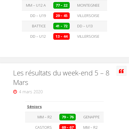
MM – U12 A
77 – 22
MONTEGNEE
DD – U19
29 – 45
VILLERSOISE
BATTICE
41 – 72
DD – U13
DD – U12
13 – 44
VILLERSOISE
Les résultats du week-end 5 – 8
Mars
4 mars 2020
Séniors
MM – R2
79 – 76
GENAPPE
CASTORS
69 – 67
MM – R2