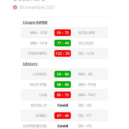
30 novembre 2021
Coupe AWBB
MM – U18
55 – 73
WOLUWE
MM – U14
77 – 49
St LOUIS
PANTHERS
122 – 33
DD – U14
Séniors
LOYERS
59 – 88
MM – R2
HAUT-PRE
68 – 88
MM – P4 B
LAAJ
85 – 73
MM – P4 C
ROYAL IV
Covid
DD – R2
AUBEL
67 – 40
DD – P1
OUTREMEUSE
Covid
DD – P3