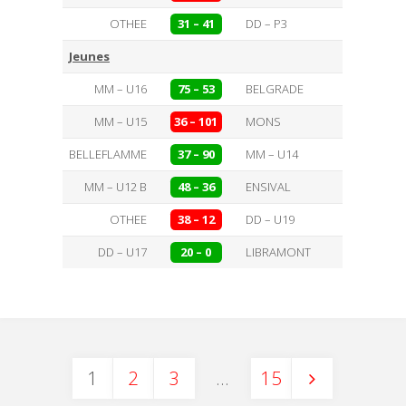
OTHEE
31 – 41
DD – P3
Jeunes
MM – U16
75 – 53
BELGRADE
MM – U15
36 – 101
MONS
BELLEFLAMME
37 – 90
MM – U14
MM – U12 B
48 – 36
ENSIVAL
OTHEE
38 – 12
DD – U19
DD – U17
20 – 0
LIBRAMONT
1
2
3
…
15