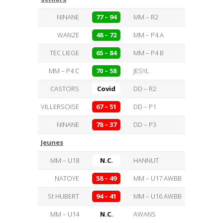
NINANE
77 – 94
MM – R2
WANZE
48 – 72
MM – P4 A
TEC LIEGE
65 – 84
MM – P4 B
MM – P4 C
70 – 58
JESYL
CASTORS
Covid
DD – R2
VILLERSOISE
67 – 51
DD – P1
NINANE
78 – 37
DD – P3
Jeunes
MM – U18
N.C.
HANNUT
NATOYE
58 – 49
MM – U17 AWBB
St HUBERT
94 – 41
MM – U16 AWBB
MM – U14
N.C.
AWANS