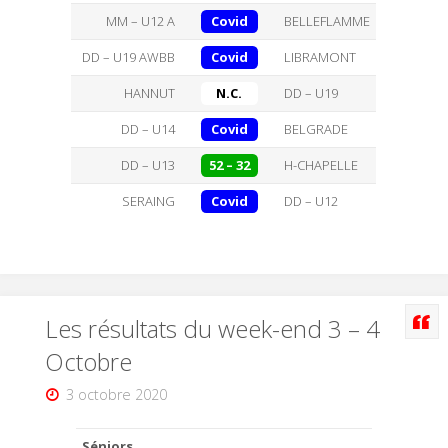
MM – U12 A
Covid
BELLEFLAMME
DD – U19 AWBB
Covid
LIBRAMONT
HANNUT
N.C.
DD – U19
DD – U14
Covid
BELGRADE
DD – U13
52 – 32
H-CHAPELLE
SERAING
Covid
DD – U12
Les résultats du week-end 3 – 4
Octobre
3 octobre 2020
Séniors