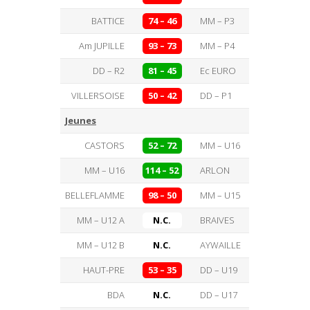
BATTICE
74 – 46
MM – P3
Am JUPILLE
93 – 73
MM – P4
DD – R2
81 – 45
Ec EURO
VILLERSOISE
50 – 42
DD – P1
Jeunes
CASTORS
52 – 72
MM – U16
MM – U16
114 – 52
ARLON
BELLEFLAMME
98 – 50
MM – U15
MM – U12 A
N.C.
BRAIVES
MM – U12 B
N.C.
AYWAILLE
HAUT-PRE
53 – 35
DD – U19
BDA
N.C.
DD – U17