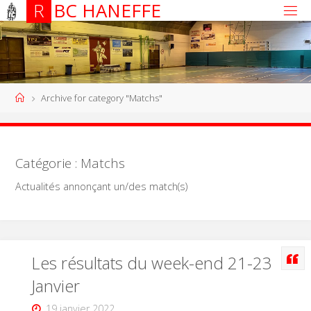
R
B
C
H
A
N
E
F
F
E
Archive for category "Matchs"
Catégorie :
Matchs
Actualités annonçant un/des match(s)
Les résultats du week-end 21-23
Janvier
19 janvier 2022