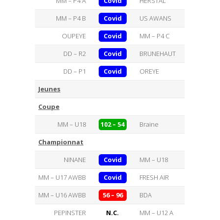
MM – P4 A
Covid
HERSTAL
MM – P4 B
Covid
US AWANS
OUPEYE
Covid
MM – P4 C
DD – R2
Covid
BRUNEHAUT
DD – P1
Covid
OREYE
Jeunes
Coupe
MM – U18
102 – 54
Braine
Championnat
NINANE
Covid
MM – U18
MM – U17 AWBB
Covid
FRESH AIR
MM – U16 AWBB
56 – 96
BDA
PEPINSTER
N.C.
MM – U12 A