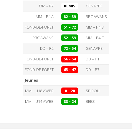
MM – R2
REMIS
GENAPPE
MM – P4 A
82 – 39
RBC AWANS
FOND-DE-FORET
51 – 72
MM – P4 B
RBC AWANS
52 – 59
MM – P4 C
DD – R2
72 – 54
GENAPPE
FOND-DE-FORET
56 – 54
DD – P1
FOND-DE-FORET
65 – 47
DD – P3
Jeunes
MM – U18 AWBB
0 – 20
SPIROU
MM – U14 AWBB
88 – 24
BEEZ