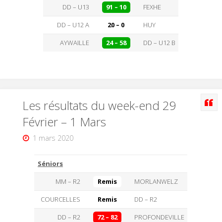
DD – U13
91 – 10
FEXHE
DD – U12 A
20 – 0
HUY
AYWAILLE
24 – 58
DD – U12 B
Les résultats du week-end 29
Février – 1 Mars
1 mars 2020
Séniors
MM – R2
Remis
MORLANWELZ
COURCELLES
Remis
DD – R2
DD – R2
72 – 82
PROFONDEVILLE