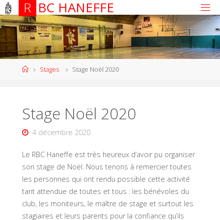
R
B
C
H
A
N
E
F
F
E
Stages
Stage Noël 2020
Stage Noël 2020
4 décembre 2020
Le RBC Haneffe est très heureux d’avoir pu organiser
son stage de Noël. Nous tenons à remercier toutes
les personnes qui ont rendu possible cette activité
tant attendue de toutes et tous : les bénévoles du
club, les moniteurs, le maître de stage et surtout les
stagiaires et leurs parents pour la confiance qu’ils