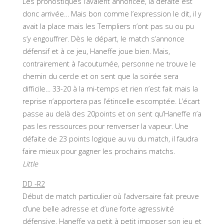
Les pronostiques l’avaient annoncée, la défaite est
donc arrivée… Mais bon comme l’expression le dit, il y
avait la place mais les Templiers n’ont pas su ou pu
s’y engouffrer. Dès le départ, le match s’annonce
défensif et à ce jeu, Haneffe joue bien. Mais,
contrairement à l’acoutumée, personne ne trouve le
chemin du cercle et on sent que la soirée sera
difficile… 33-20 à la mi-temps et rien n’est fait mais la
reprise n’apportera pas l’étincelle escomptée. L’écart
passe au delà des 20points et on sent qu’Haneffe n’a
pas les ressources pour renverser la vapeur. Une
défaite de 23 points logique au vu du match, il faudra
faire mieux pour gagner les prochains matchs.
Little
DD -R2
Début de match particulier où l’adversaire fait preuve
d’une belle adresse et d’une forte agressivité
défensive. Haneffe va petit à petit imposer son jeu et