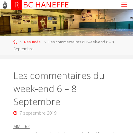
R
B
C
H
A
N
E
F
F
E
Résumés
Les commentaires du week-end 6 – 8
Septembre
Les commentaires du
week-end 6 – 8
Septembre
7 septembre 2019
MM – R2