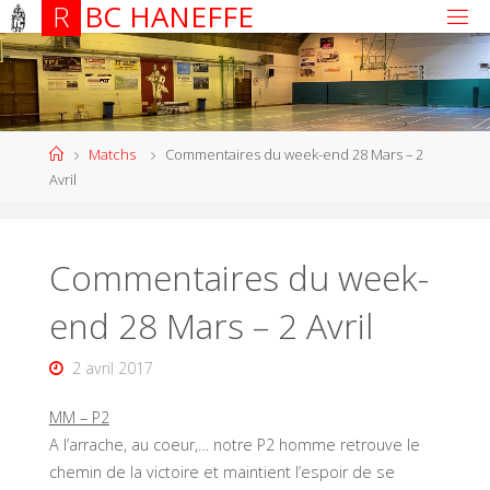
R
B
C
H
A
N
E
F
F
E
Matchs
Commentaires du week-end 28 Mars – 2
Avril
Commentaires du week-
end 28 Mars – 2 Avril
2 avril 2017
MM – P2
A l’arrache, au coeur,… notre P2 homme retrouve le
chemin de la victoire et maintient l’espoir de se