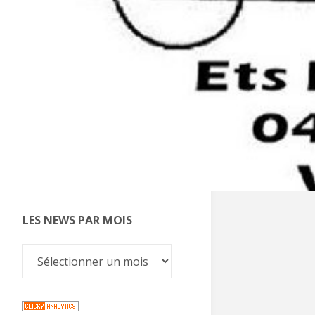
LES NEWS PAR MOIS