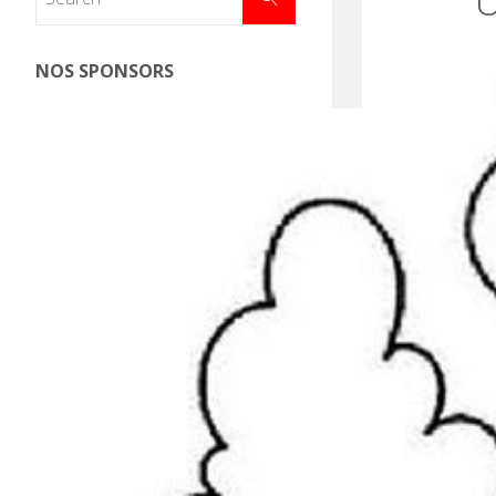
U
NOS SPONSORS