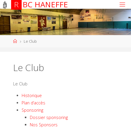
R
B
C
H
A
N
E
F
F
E
Le Club
Le Club
Le Club
Historique
Plan d’accès
Sponsoring
Dossier sponsoring
Nos Sponsors