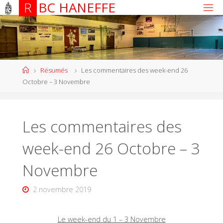
R
B
C
H
A
N
E
F
F
E
Résumés
Les commentaires des week-end 26
Octobre – 3 Novembre
Les commentaires des
week-end 26 Octobre – 3
Novembre
2 novembre 2019
Le week-end du 1 – 3 Novembre