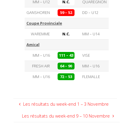
MM – U12
N.C.
QUAREGNON
GANSHOREN
59 – 52
DD – U12
Coupe Provinciale
WAREMME
N.C.
MM – U14
Amical
MM – U16
111 – 43
VISE
FRESH AIR
64 – 90
MM – U16
MM – U16
72 – 53
FLEMALLE
Les résultats du week-end 1 – 3 Novembre
Les résultats du week-end 9 – 10 Novembre