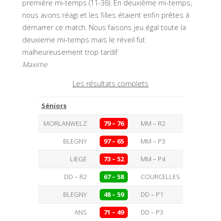
première mi-temps (11-36). En deuxième mi-temps,
nous avons réagi et les filles étaient enfin prêtes à
démarrer ce match. Nous faisons jeu égal toute la
deuxieme mi-temps mais le réveil fut
malheureusement trop tardif
Maxime
Les résultats complets
Séniors
MORLANWELZ
79 – 76
MM – R2
BLEGNY
97 – 65
MM – P3
LIEGE
73 – 52
MM – P4
DD – R2
67 – 58
COURCELLES
BLEGNY
48 – 59
DD – P1
ANS
71 – 49
DD – P3