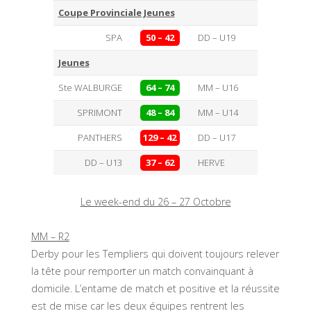
Coupe Provinciale Jeunes
SPA
50 – 42
DD – U19
Jeunes
Ste WALBURGE
64 – 74
MM – U16
SPRIMONT
48 – 84
MM – U14
PANTHERS
129 – 42
DD – U17
DD – U13
37 – 62
HERVE
Le week-end du 26 – 27 Octobre
MM – R2
Derby pour les Templiers qui doivent toujours relever
la tête pour remporter un match convainquant à
domicile. L’entame de match et positive et la réussite
est de mise car les deux équipes rentrent les