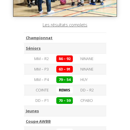
Les résultats complets
Championnat
Séniors
MM – R2
86 – 92
NINANE
MM – P3
63 – 91
NINANE
MM – P4
79 – 54
HUY
COINTE
REMIS
DD – R2
DD – P1
70 – 59
CPABO
Jeunes
Coupe AWBB