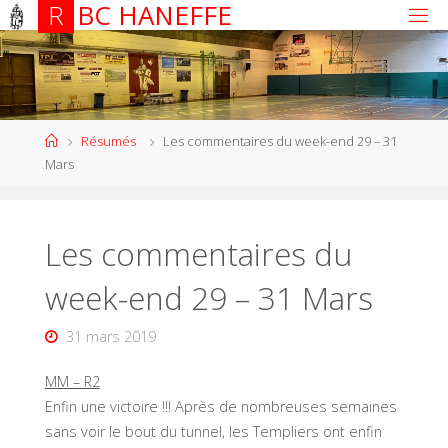
R
B
C
H
A
N
E
F
F
E
Résumés
Les commentaires du week-end 29 – 31
Mars
Les commentaires du
week-end 29 – 31 Mars
31 mars 2019
MM – R2
Enfin une victoire !!! Après de nombreuses semaines
sans voir le bout du tunnel, les Templiers ont enfin