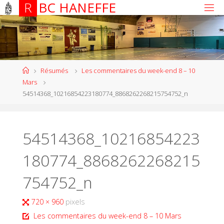
R
B
C
H
A
N
E
F
F
E
Résumés
Les commentaires du week-end 8 – 10
Mars
54514368_10216854223180774_8868262268215754752_n
54514368_10216854223
180774_8868262268215
754752_n
720 × 960
pixels
Les commentaires du week-end 8 – 10 Mars