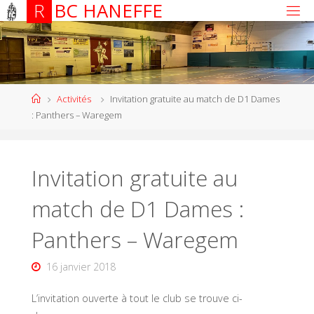
R
B
C
H
A
N
E
F
F
E
Activités
Invitation gratuite au match de D1 Dames
: Panthers – Waregem
Invitation gratuite au
match de D1 Dames :
Panthers – Waregem
16 janvier 2018
L’invitation ouverte à tout le club se trouve ci-