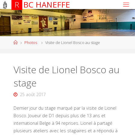
R
B
C
H
A
N
E
F
F
E
Photos
Visite de Lionel Bosco au stage
Visite de Lionel Bosco au
stage
25 août 2017
Dernier jour du stage marqué par la visite de Lionel
Bosco. Joueur de D1 depuis plus de 13 ans et
international Belge à 94 reprises. Lionel à partagé
plusieurs ateliers avec les stagiaires et a répondu à