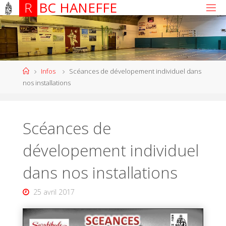
R
B
C
H
A
N
E
F
F
E
Infos
Scéances de dévelopement individuel dans
nos installations
Scéances de
dévelopement individuel
dans nos installations
25 avril 2017