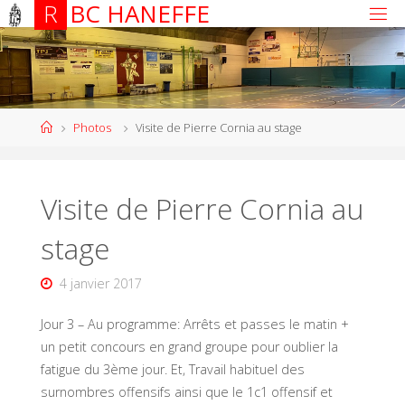
R
B
C
H
A
N
E
F
F
E
Photos
Visite de Pierre Cornia au stage
Visite de Pierre Cornia au
stage
4 janvier 2017
Jour 3 – Au programme: Arrêts et passes le matin +
un petit concours en grand groupe pour oublier la
fatigue du 3ème jour. Et, Travail habituel des
surnombres offensifs ainsi que le 1c1 offensif et