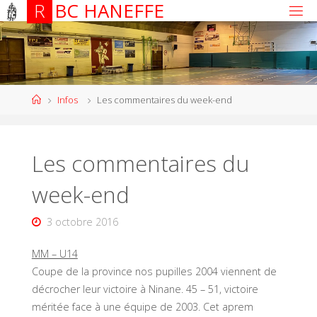
R
B
C
H
A
N
E
F
F
E
Infos
Les commentaires du week-end
Les commentaires du
week-end
3 octobre 2016
MM – U14
Coupe de la province nos pupilles 2004 viennent de
décrocher leur victoire à Ninane. 45 – 51, victoire
méritée face à une équipe de 2003. Cet aprem