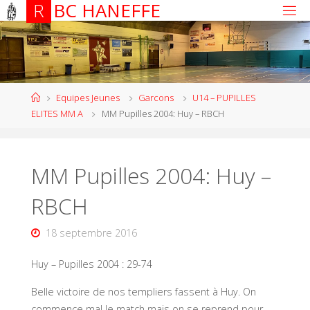
R
B
C
H
A
N
E
F
F
E
Equipes Jeunes
Garcons
U14 – PUPILLES
ELITES MM A
MM Pupilles 2004: Huy – RBCH
MM Pupilles 2004: Huy –
RBCH
18 septembre 2016
Huy – Pupilles 2004 : 29-74
Belle victoire de nos templiers fassent à Huy. On
commence mal le match mais on se reprend pour