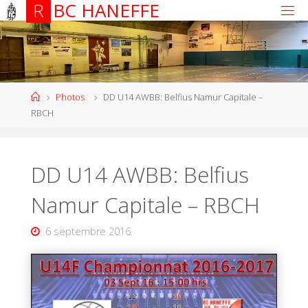
R
B
C
H
A
N
E
F
F
E
Photos
DD U14 AWBB: Belfius Namur Capitale –
RBCH
DD U14 AWBB: Belfius
Namur Capitale – RBCH
6 septembre 2016