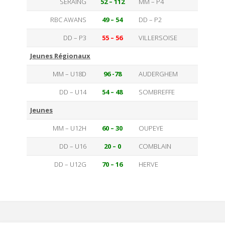
SERAING
52 – 112
MM – P4
RBC AWANS
49 – 54
DD – P2
DD – P3
55 – 56
VILLERSOISE
Jeunes Régionaux
MM – U18D
96 -78
AUDERGHEM
DD – U14
54 – 48
SOMBREFFE
Jeunes
MM – U12H
60 – 30
OUPEYE
DD – U16
20 – 0
COMBLAIN
DD – U12G
70 – 16
HERVE