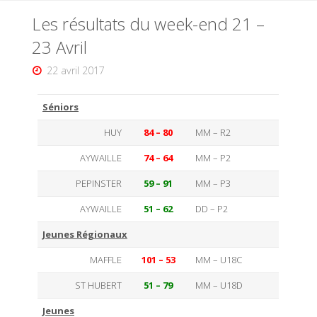
Les résultats du week-end 21 –
23 Avril
22 avril 2017
Séniors
HUY
84 – 80
MM – R2
AYWAILLE
74 – 64
MM – P2
PEPINSTER
59 – 91
MM – P3
AYWAILLE
51 – 62
DD – P2
Jeunes Régionaux
MAFFLE
101 – 53
MM – U18C
ST HUBERT
51 – 79
MM – U18D
Jeunes