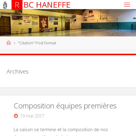
R
B
C
H
A
N
E
F
F
E
"Citation" Post format
Archives
Composition équipes premières
19 mai 2017
La saison se termine et la composition de nos