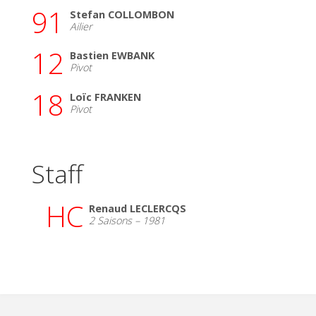
91
Stefan COLLOMBON
Ailier
12
Bastien EWBANK
Pivot
18
Loïc FRANKEN
Pivot
Staff
HC
Renaud LECLERCQS
2 Saisons – 1981