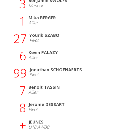
3
Benjamin SWOLFS
Meneur
1
Mika BERGER
Ailier
27
Yourik SZABO
Pivot
6
Kevin PALAZY
Ailier
99
Jonathan SCHOENAERTS
Pivot
7
Benoit TASSIN
Ailier
8
Jerome DESSART
Pivot
+
JEUNES
U18 AWBB