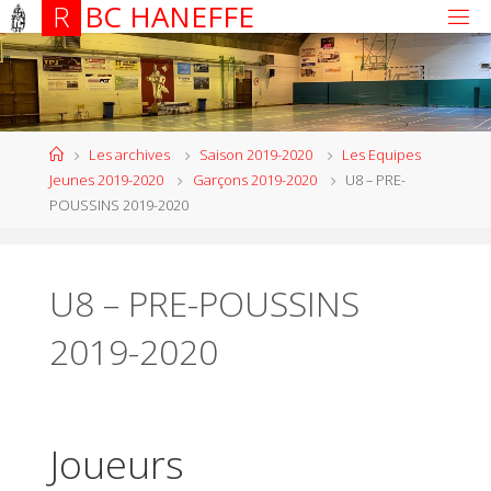
R
B
C
H
A
N
E
F
F
E
Les archives
Saison 2019-2020
Les Equipes
Jeunes 2019-2020
Garçons 2019-2020
U8 – PRE-
POUSSINS 2019-2020
U8 – PRE-POUSSINS
2019-2020
Joueurs