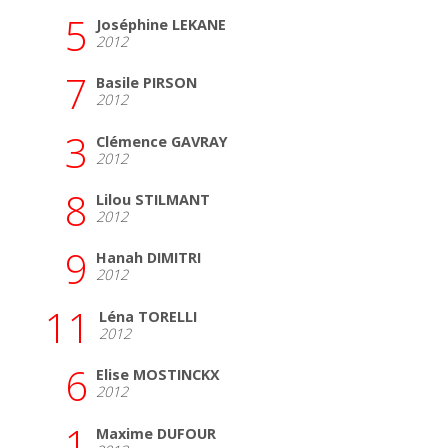
5
Joséphine LEKANE
2012
7
Basile PIRSON
2012
3
Clémence GAVRAY
2012
8
Lilou STILMANT
2012
9
Hanah DIMITRI
2012
11
Léna TORELLI
2012
6
Elise MOSTINCKX
2012
1
Maxime DUFOUR