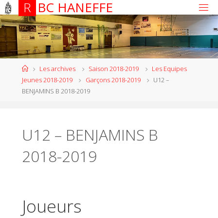
R
B
C
H
A
N
E
F
F
E
Les archives
Saison 2018-2019
Les Equipes
Jeunes 2018-2019
Garçons 2018-2019
U12 –
BENJAMINS B 2018-2019
U12 – BENJAMINS B
2018-2019
Joueurs