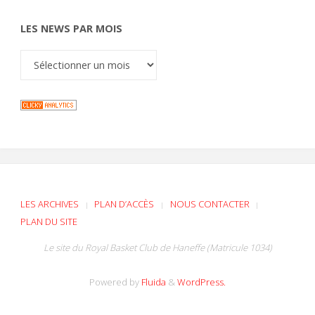
LES NEWS PAR MOIS
LES ARCHIVES
PLAN D’ACCÈS
NOUS CONTACTER
|
|
|
PLAN DU SITE
Le site du Royal Basket Club de Haneffe (Matricule 1034)
Powered by
Fluida
&
WordPress.