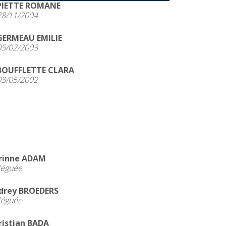
PIETTE ROMANE
28/11/2004
GERMEAU EMILIE
05/02/2003
BOUFFLETTE CLARA
03/05/2002
rinne ADAM
léguée
drey BROEDERS
léguée
ristian BADA