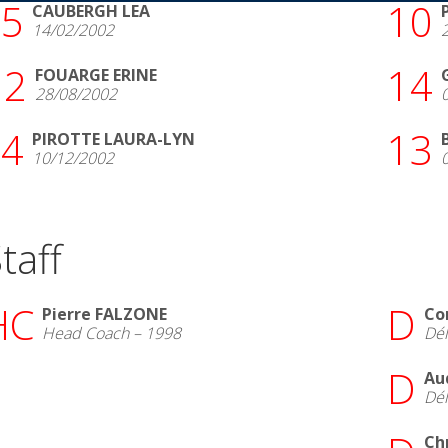
5
10
CAUBERGH LEA
14/02/2002
12
14
FOUARGE ERINE
28/08/2002
4
13
PIROTTE LAURA-LYN
10/12/2002
taff
HC
D
Pierre FALZONE
Co
Head Coach – 1998
Dé
D
Au
Dé
Ch