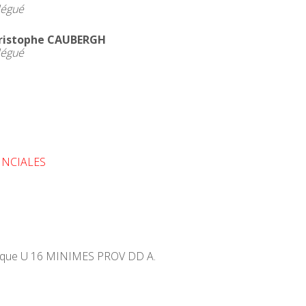
légué
ristophe CAUBERGH
légué
INCIALES
rique U 16 MINIMES PROV DD A.