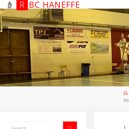
R
B
C
H
A
N
E
F
F
E
PR