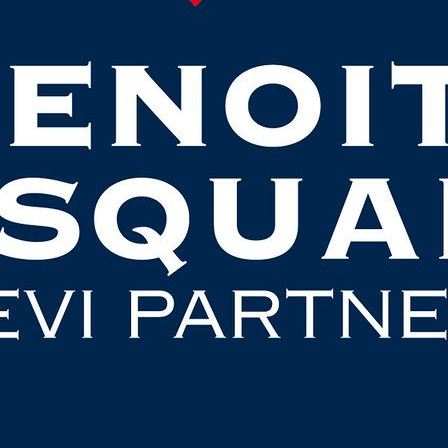
Joueuses
11
9
BADA JUSTINE
P
05/06/2002
2
7
6
ZELS LIZA
K
03/02/2003
1