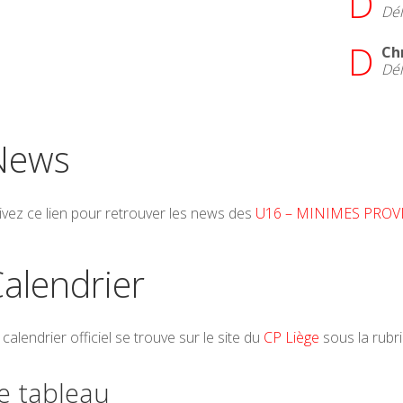
D
Dé
D
Ch
Dé
News
ivez ce lien pour retrouver les news des
U16 – MINIMES PROV
alendrier
 calendrier officiel se trouve sur le site du
CP Liège
sous la rub
e tableau