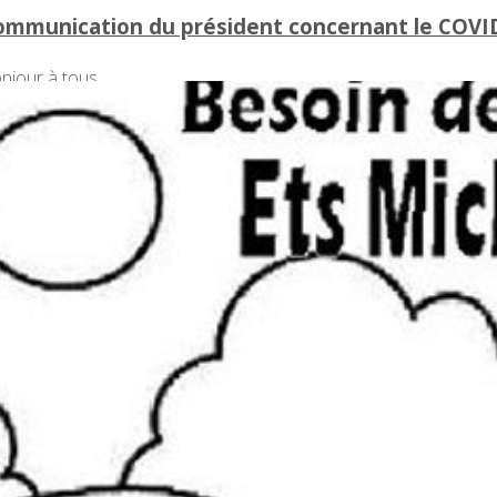
ommunication du président concernant le COVI
njour à tous,
 vu du rebond de l’épidémie et en concertation avec les repré
prendra pas ses activités avant le 15 août au mieux. Ce délai po
 permettent pas une reprise dans une certaine sérénité.
 stage de la fin août est actuellement maintenu car il concern
 ans. On refera le point vers le 15 août et si on peut toujours l’
ur expliquer les mesures prises et les consignes à respecter.
ur rappel, le stage est complet (44 stagiaires + 6 moniteurs) et un
us sommes vraiment désolés de devoir prendre de telles mesur
 prudence, nous participons activement à une reprise plus rapide 