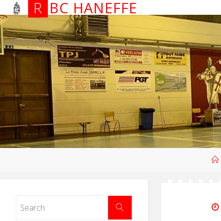
R
B
C
H
A
N
E
F
F
E