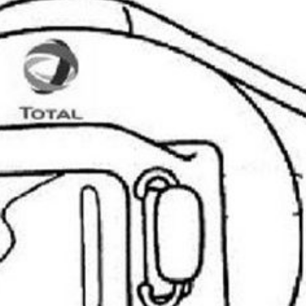
n courage et prenez bien soin de vous.
urent
Rappel important
Co