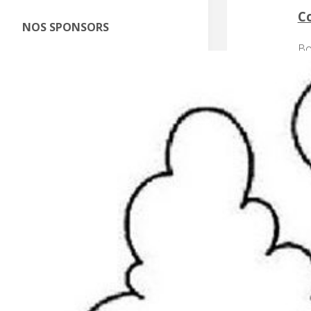
C
NOS SPONSORS
Bo
Au
re
ne
Le
12
po
Po
No
la