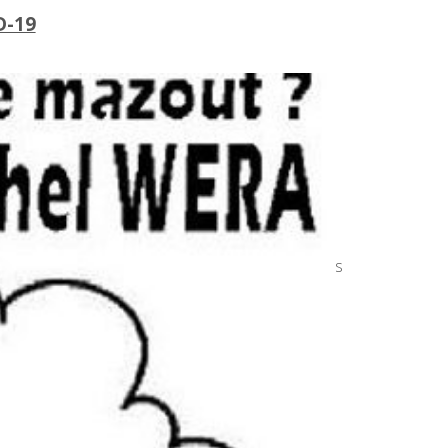
D-19
sentants de la commune, le RBC Haneffe ne
urrait à nouveau être postposé si les conditions
e presque-exclusivement des enfants de moins de
organiser, Didier prendra contact avec les parents
e liste d’attente est tenue à jour par Didier.
es mais nous pensons qu’en jouant la carte de
des activités du club.